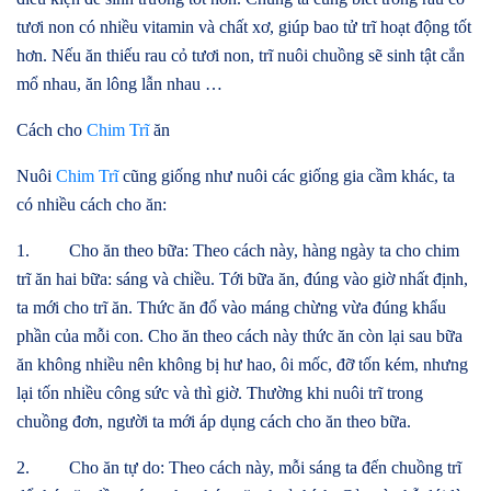
tươi non có nhiều vitamin và chất xơ, giúp bao tử trĩ hoạt động tốt
hơn. Nếu ăn thiếu rau cỏ tươi non, trĩ nuôi chuồng sẽ sinh tật cắn
mổ nhau, ăn lông lẫn nhau …
Cách cho
Chim Trĩ
ăn
Nuôi
Chim Trĩ
cũng giống như nuôi các giống gia cầm khác, ta
có nhiều cách cho ăn:
1. Cho ăn theo bữa: Theo cách này, hàng ngày ta cho chim
trĩ ăn hai bữa: sáng và chiều. Tới bữa ăn, đúng vào giờ nhất định,
ta mới cho trĩ ăn. Thức ăn đổ vào máng chừng vừa đúng khẩu
phần của mỗi con. Cho ăn theo cách này thức ăn còn lại sau bữa
ăn không nhiều nên không bị hư hao, ôi mốc, đỡ tốn kém, nhưng
lại tốn nhiều công sức và thì giờ. Thường khi nuôi trĩ trong
chuồng đơn, người ta mới áp dụng cách cho ăn theo bữa.
2. Cho ăn tự do: Theo cách này, mỗi sáng ta đến chuồng trĩ