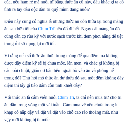
của, nếu ham rẻ mà nuôi trĩ bằng thức ăn cũ này, đâu khác gì ta cố
tình ra tay đầu độc đàn trĩ quý mình đang nuôi?
Điều này cũng có nghĩa là những thức ăn còn thừa lại trong máng
ăn sau bữa tối của
Chim Trĩ
nên đổ đi hết. Ngay cái máng ăn đó
cũng cần cọ rửa kỹ với nước sạch trước khi đem phơi nắng để tiệt
trùng rồi sử dụng lại mới tốt.
Vì rằng nếu số thức ăn thừa trong máng để qua đêm mà không
được đậy điệm kỹ sẽ bị chua mốc, lên men, và chắc gì không bị
các loài chuột, gián dơ bẩn bên ngoài bò vào ăn và phóng uế
trong đó? Thử hỏi mớ thức ăn dư thừa đó sau một đêm không đậy
điệm thì lấy gì bảo đảm còn tinh khiết đây?
Với thức ăn là cám viên nuôi
Chim Trĩ
, ta chỉ nên mua trữ cho trĩ
ăn dần trong vòng một vài tuần. Cám mua về nên chứa trong lu
khạp có nắp đậy và đặt và đặt vào chỗ cao ráo thoáng mát, như
vậy mới không bị ôi mốc.