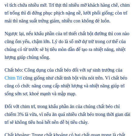
vì tích chứa nhiều mỡ. Trĩ thịt thì nhiều mỡ khách hàng chê, chim
trĩ trống thì đi đứng phục phịch nặng nề, lười phối giống; còn trĩ
mái thì năng suất trứng giảm, nhiều con không đẻ luôn.
Ngược lại, nếu khẩu phần của trĩ thiết chất bột đường thì con nào
cũng ốm yếu, chậm lớn. Lý do là số mỡ dự trữ trong cơ thể của
chúng có từ trước sẽ bị tiêu mòn dần để tạo ra nhiệt năng, nhiệt
lượng giúp chúng sống.
Chất béo: Công dụng của chất béo đối với sự sinh trưởng của
Chim Trĩ
cũng giống như chất tinh bột vừa nói trên. Vì chất béo
cũng có chức năng cung cấp nhiệt lượng và nhiệt năng giúp trĩ
sống sởn sơ, khoẻ mạnh và mập mạp.
Đối với chim trĩ, trong khẩu phần ăn của chúng chất béo chỉ
chiếm 3% là vừa, vì nếu ăn quá nhiều chất béo trong thời gian dài
trĩ sẽ không tiêu hoá hết nên dễ bị tiêu chảy.
Chất khoáng: Trong chất khoáng có hai chất quan trọng là chất