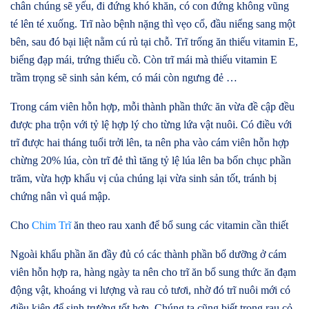
chân chúng sẽ yếu, đi đứng khó khăn, có con đứng không vũng
té lên té xuống. Trĩ nào bệnh nặng thì vẹo cổ, đầu niểng sang một
bên, sau đó bại liệt nằm cú rủ tại chỗ. Trĩ trống ăn thiếu vitamin E,
biếng đạp mái, trứng thiếu cồ. Còn trĩ mái mà thiếu vitamin E
trầm trọng sẽ sinh sản kém, có mái còn ngưng đẻ …
Trong cám viên hỗn hợp, mỗi thành phần thức ăn vừa đề cập đều
được pha trộn với tỷ lệ hợp lý cho từng lứa vật nuôi. Có điều với
trĩ được hai tháng tuổi trởi lên, ta nên pha vào cám viên hỗn hợp
chừng 20% lúa, còn trĩ đẻ thì tăng tỷ lệ lúa lên ba bốn chục phần
trăm, vừa hợp khẩu vị của chúng lại vừa sinh sản tốt, tránh bị
chứng nân vì quá mập.
Cho
Chim Trĩ
ăn theo rau xanh để bổ sung các vitamin cần thiết
Ngoài khẩu phần ăn đầy đủ có các thành phần bổ dưỡng ở cám
viên hỗn hợp ra, hàng ngày ta nên cho trĩ ăn bổ sung thức ăn đạm
động vật, khoáng vi lượng và rau cỏ tươi, nhờ đó trĩ nuôi mới có
điều kiện để sinh trưởng tốt hơn. Chúng ta cũng biết trong rau cỏ