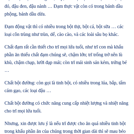
đỏ, đậu đen, đậu nành … Đạm thực vật còn có trong bánh dầu
phộng, bánh dầu dừa.
Đạm động vật thì có nhiều trong bột thịt, bột cá, bột sữa … các
loại côn trùng như trùn, dế, cào cào, và các loài sâu bọ khác.
Chất đạm rất cần thiết cho trĩ mọi lứa tuổi, như trĩ con mà khẩu
phần ăn thiếu chất đạm chúng sẽ, chậm lớn; trĩ trống trở nên lù
khù, chậm chạp, lười đạp mái; còn trĩ mái sinh sản kém, trứng bé
…
Chất bột đường: còn gọi là tinh bột, có nhiều trong lúa, bắp, tấm
cám gạo, các loại đậu …
Chất bột đường có chức năng cung cấp nhiệt lượng và nhiệt năng
cho trĩ mọi lứa tuổi.
Nhưng, xin được lưu ý là nếu trĩ được cho ăn quá nhiều tinh bột
trong khẩu phần ăn của chúng trong thời gian dài thì sẽ mau béo