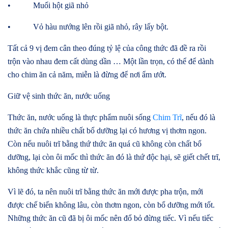
• Muối hột giã nhỏ
• Vỏ hàu nướng lên rồi giã nhỏ, rây lấy bột.
Tất cả 9 vị đem cân theo đúng tỷ lệ của công thức đã đề ra rồi
trộn vào nhau đem cất dùng dần … Một lần trọn, có thể để dành
cho chim ăn cả năm, miễn là đừng để nơi ẩm ướt.
Giữ vệ sinh thức ăn, nước uống
Thức ăn, nước uống là thực phẩm nuôi sống
Chim Trĩ
, nếu đó là
thức ăn chứa nhiều chất bổ dưỡng lại có hương vị thơm ngon.
Còn nếu nuôi trĩ bằng thứ thức ăn quá cũ không còn chất bổ
dưỡng, lại còn ôi mốc thì thức ăn đó là thứ độc hại, sẽ giết chết trĩ,
không thức khắc cũng từ từ.
Vì lẽ đó, ta nên nuôi trĩ bằng thức ăn mới được pha trộn, mới
được chế biến không lâu, còn thơm ngon, còn bổ dưỡng mới tốt.
Những thức ăn cũ đã bị ôi mốc nên đổ bỏ đừng tiếc. Vì nếu tiếc