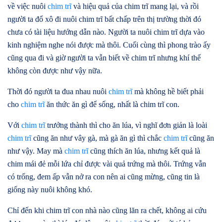
về việc nuôi
chim trĩ
và hiệu quả của chim trĩ mang lại, và rồi
người ta đổ xô đi nuôi chim trĩ bất chấp trên thị trường thời đó
chưa có tài liệu hướng dẫn nào. Người ta nuôi chim trĩ dựa vào
kinh nghiệm nghe nói được mà thôi. Cuối cùng thì phong trào ấy
cũng qua đi và giờ người ta vẫn biết về chim trĩ nhưng khí thế
không còn được như vậy nữa.
Thời đó người ta đua nhau nuôi
chim trĩ
mà không hề biết phải
cho
chim trĩ
ăn thức ăn gì để sống, nhất là chim trĩ con.
Với
chim trĩ
trưởng thành thì cho ăn lúa, vì nghĩ đơn giản là loài
chim trĩ
cũng ăn như vây gà, mà gà ăn gì thì chắc
chim trĩ
cũng ăn
như vậy. May mà
chim trĩ
cũng thích ăn lúa, nhưng kết quả là
chim mái đẻ mỗi lứa chỉ được vài quả trứng mà thôi. Trứng vẫn
có trống, đem ấp vẫn nở ra con nên ai cũng mừng, cũng tin là
giống này nuôi không khó.
Chỉ đến khi chim trĩ con nhà nào cũng lăn ra chết, không ai cứu