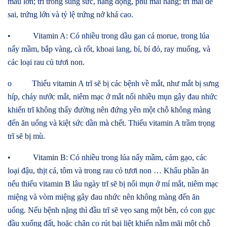
mau lớn; trĩ trống sung sức, năng động, phủ mái hăng; trĩ mái đẻ
sai, trứng lớn và tỷ lệ trứng nở khá cao.
• Vitamin A: Có nhiều trong dầu gan cá morue, trong lúa
nẩy mầm, bắp vàng, cà rốt, khoai lang, bí, bí đỏ, ray muống, và
các loại rau củ tươi non.
o Thiếu vitamin A trĩ sẽ bị các bệnh về mắt, như mắt bị sưng
híp, chảy nước mắt, niêm mạc ở mắt nổi nhiều mụn gây đau nhức
khiến trĩ không thấy đường nên đứng yên một chỗ không màng
đến ăn uống và kiệt sức dần mà chết. Thiếu vitamin A trầm trọng
trĩ sẽ bị mù.
• Vitamin B: Có nhiều trong lúa nẩy mầm, cám gạo, các
loại đậu, thịt cá, tôm và trong rau cỏ tươi non … Khẩu phần ăn
nếu thiếu vitamin B lâu ngày trĩ sẽ bị nổi mụn ở mí mắt, niêm mạc
miệng và vòm miệng gây đau nhức nên không màng đến ăn
uống. Nếu bệnh nặng thì đầu trĩ sẽ vẹo sang một bên, có con gục
đầu xuống đất, hoặc chân co rút bại liệt khiến nằm mãi một chỗ