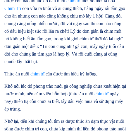
được con nào thì lúc đó dân nuôi
chim trĩ
thời đó mới tá hỏa.
Chim Trĩ
con vừa ra khỏi vỏ ai cũng thích, hàng ngày rải tấm gạo
cho ăn nhưng con nào cũng không chịu mổ lấy 1 hột! Càng đói
chúng càng uống nhiều nước, độ vài ngày sau thì con nào cũng
có dấu hiệu kiệt sức rồi lăn ra chết! Lý do đơn giản là chim mới
nở không biết ăn tấm gạo, trong khi giới chim trĩ thời đó lại nghĩ
đơn giản một điều: “Trĩ con cũng như gà con, mấy ngày tuổi đầu
đời cho chúng ăn tấm gạo là hợp lý. Và rồi cuối cùng ai cũng
chuốc lấy thất bại.
Thức ăn nuôi
chim trĩ
cần được tìm hiểu kỹ lưỡng.
Khổ nỗi lúc đó phong trào nuôi gà công nghiệp chưa xuất hiện tại
nước mình, nên cám viên hỗn hợp (thức ăn nuôi
chim trĩ
ngày
nay) thiên hạ còn chưa ai biết, lấy đâu việc mua và sử dụng máy
ấp trứng.
Nhớ lại, đến khi chúng tôi tìm ra được thức ăn đạm thực vật nuôi
sống được chim trĩ con, chưa kịp mình thì liền đó phong trào nuôi