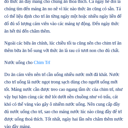
đổ thức ăn đầy máng cho chúng ăn thoả thích. Cả ngày hễ đói là
chúng tìm đến máng ăn no nê vì lúc nào thức ăn cũng có sẵn. Tá
có thể liệu định cho trĩ ăn từng ngày một hoặc nhiều ngày liền để
đổ đủ số lượng cám viên vào các máng tự động. Đến ngày thức
ăn hết thì đến châm thêm.
Ngoài các bữa ăn chính, lúc chiều tối ta cũng nên cho chim trĩ ăn
thêm bữa ăn bổ sung với thức ăn là rau cỏ tươi non cho đủ chất.
Nước uống cho
Chim Trĩ
Do ăn cám viên nên trĩ cần uống nhiều nước mới đã khát. Nước
cho trĩ uống là nước ngọt trong sạch dùng cho người uống mới
tốt. Máng nước cần được treo cao ngang tầm ức của chim trĩ, như
vậy bụi bặm cùng các thứ lót dưới nền chuồng như vỏ trấu, cát
khó có thể văng vào gây ô nhiễm nước uống. Nên cung cấp đầy
đủ nước uống cho trĩ, sao cho máng nước lúc nào cũng đầy để trĩ
được uống thoả thích. Tốt nhất, ngày hai lần nên châm thêm nước
vào đầy máng.