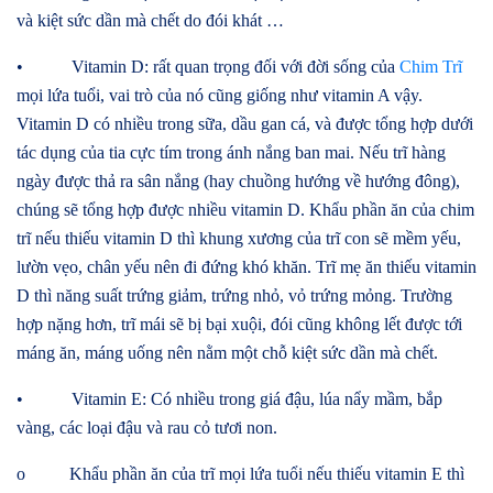
và kiệt sức dần mà chết do đói khát …
• Vitamin D: rất quan trọng đối với đời sống của
Chim Trĩ
mọi lứa tuổi, vai trò của nó cũng giống như vitamin A vậy.
Vitamin D có nhiều trong sữa, dầu gan cá, và được tổng hợp dưới
tác dụng của tia cực tím trong ánh nắng ban mai. Nếu trĩ hàng
ngày được thả ra sân nắng (hay chuồng hướng về hướng đông),
chúng sẽ tổng hợp được nhiều vitamin D. Khẩu phần ăn của chim
trĩ nếu thiếu vitamin D thì khung xương của trĩ con sẽ mềm yếu,
lườn vẹo, chân yếu nên đi đứng khó khăn. Trĩ mẹ ăn thiếu vitamin
D thì năng suất trứng giảm, trứng nhỏ, vỏ trứng mỏng. Trường
hợp nặng hơn, trĩ mái sẽ bị bại xuội, đói cũng không lết được tới
máng ăn, máng uống nên nằm một chỗ kiệt sức dần mà chết.
• Vitamin E: Có nhiều trong giá đậu, lúa nẩy mầm, bắp
vàng, các loại đậu và rau cỏ tươi non.
o Khẩu phần ăn của trĩ mọi lứa tuổi nếu thiếu vitamin E thì