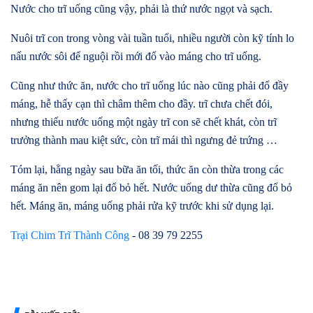
Nước cho trĩ uống cũng vậy, phải là thứ nước ngọt và sạch.
Nuôi trĩ con trong vòng vài tuần tuổi, nhiều người còn kỹ tính lo
nấu nước sôi để nguội rồi mới đổ vào máng cho trĩ uống.
Cũng như thức ăn, nước cho trĩ uống lúc nào cũng phải đổ đầy
máng, hễ thấy cạn thì châm thêm cho đầy. trĩ chưa chết đói,
nhưng thiếu nước uống một ngày trĩ con sẽ chết khát, còn trĩ
trưởng thành mau kiệt sức, còn trĩ mái thì ngưng đẻ trứng …
Tóm lại, hằng ngày sau bữa ăn tối, thức ăn còn thừa trong các
máng ăn nên gom lại đổ bỏ hết. Nước uống dư thừa cũng đổ bỏ
hết. Máng ăn, máng uống phải rửa kỹ trước khi sử dụng lại.
Trại Chim Trĩ Thành Công
- 08 39 79 2255