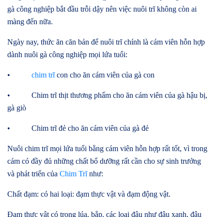
gà công nghiệp bắt đầu trỗi dậy nên việc nuôi trĩ không còn ai
màng đến nữa.
Ngày nay, thức ăn căn bản để nuôi trĩ chính là cám viên hỗn hợp
dành nuôi gà công nghiệp mọi lứa tuổi:
•
chim trĩ
con cho ăn cám viên của gà con
• Chim trĩ thịt thương phẩm cho ăn cám viên của gà hậu bị,
gà giò
• Chim trĩ đẻ cho ăn cám viên của gà đẻ
Nuôi chim trĩ mọi lứa tuổi bằng cám viên hỗn hợp rất tốt, vì trong
cám có đầy đủ những chất bổ dưỡng rất cần cho sự sinh trưởng
và phát triển của
Chim Trĩ
như:
Chất đạm: có hai loại: đạm thực vật và đạm động vật.
Đạm thực vật có trong lúa, bắp, các loại đậu như đậu xanh, đậu