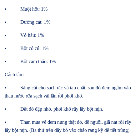
• Muột hột: 1%
• Đường cát: 1%
• Vỏ hàu: 1%
• Bột cỏ cú: 1%
• Bột cam thảo: 1%
Cách làm:
• Sàng cát cho sạch rác và tạp chất, sau đó đem ngâm vào
thau nước rửa sạch vài lần rồi phơi khô.
• Đất đỏ đập nhỏ, phơi khô rây lấy bột mịn.
• Than mua về đem nung thật đỏ, để nguội, giã nát rồi rây
lấy bột mịn. (Ba thứ trên đây bỏ vào chảo rang kỹ để tiệt trùng)