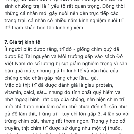
sinh chuồng trại là 1 yếu tố rất quan trọng. Đồng thời
những cá nhân mới gây nuôi nên đến trực tiếp các
trang trại, cá nhân có nhiều năm kinh nghiệm nuôi trĩ
để tham khảo học tập kinh nghiệm.
7. Giá trị kinh tế
Ít người biết được rằng, trĩ đỏ - giống chim quý đã
được Bộ Tài nguyên và Môi trường xếp vào sách Đỏ
Việt Nam do số lượng bị sụt giảm nghiêm trọng vì săn
bắn quá mức, nhưng giá trị kinh tế và văn hóa của
chúng chắc chắn gấp hàng chục lần... gà.
Mặc dù thịt trĩ đã được đánh giá là giàu protein,
vitamin, calci, sắt... nhưng do tính chất quý hiếm và
nhờ "ngoại hình" rất đẹp của chúng, nên hiện chim trĩ
mới chỉ được nuôi làm cảnh chứ chưa đến nỗi sẵn như
gà để làm thịt, trứng trĩ - tuy chỉ lớn gấp 3, 4 lần so với
trứng chim cút, nhưng rất thơm ngon. Trong y học cổ
truyền, thịt chim trĩ được sử dụng như một vị thuốc,