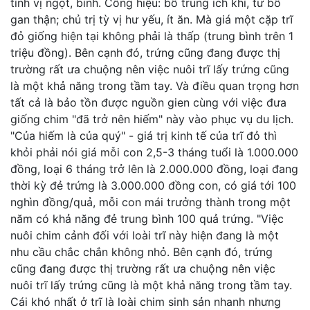
tính vị ngọt, bình. Công hiệu: bổ trung ích khí, tư bổ
gan thận; chủ trị tỳ vị hư yếu, ít ăn. Mà giá một cặp trĩ
đỏ giống hiện tại không phải là thấp (trung bình trên 1
triệu đồng). Bên cạnh đó, trứng cũng đang được thị
trường rất ưa chuộng nên việc nuôi trĩ lấy trứng cũng
là một khả năng trong tầm tay. Và điều quan trọng hơn
tất cả là bảo tồn được nguồn gien cùng với việc đưa
giống chim "đã trở nên hiếm" này vào phục vụ du lịch.
"Của hiếm là của quý" - giá trị kinh tế của trĩ đỏ thì
khỏi phải nói giá mỗi con 2,5-3 tháng tuổi là 1.000.000
đồng, loại 6 tháng trở lên là 2.000.000 đồng, loại đang
thời kỳ đẻ trứng là 3.000.000 đồng con, có giá tới 100
nghìn đồng/quả, mỗi con mái trưởng thành trong một
năm có khả năng đẻ trung bình 100 quả trứng. "Việc
nuôi chim cảnh đối với loài trĩ này hiện đang là một
nhu cầu chắc chắn không nhỏ. Bên cạnh đó, trứng
cũng đang được thị trường rất ưa chuộng nên việc
nuôi trĩ lấy trứng cũng là một khả năng trong tầm tay.
Cái khó nhất ở trĩ là loài chim sinh sản nhanh nhưng