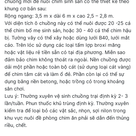
chuồng mới để nuôi chim sinh sản có thể thiết kế theo
khung cơ bản sau:
Rộng ngang: 3,5 m x dài 6 m x cao 2,5 – 2,8 m.
Với diện tích ô chuồng này có thể nuôi được 20 -25 cá
thể chim bố mẹ sinh sản, hoặc 30 - 40 cá thể chim hậu
bị. Tường vây có thể xây hoặc dùng lưới B40, lưới mắt
cáo. Trên lóc sử dụng các loại tấm lợp broxi măng
hoặc vật liệu rẻ tiền sẵn có tại địa phương. Miễn sao
đảm bảo chim không thoát ra ngoài. Nền chuồng được
dải một phần hoặc toàn bộ cát (sử dụng loại cát vàng)
để chim tắm cát và làm ổ đẻ. Phần còn lại có thể sự
dụng bằng nền betong, hoặc trồng cỏ trong khoảng
sân chơi.
Lưu ý: Thường xuyên vệ sinh chuồng trại định kỳ 2- 3
lần/tuần. Phun thuốc khủ trùng định kỳ. Thường xuyên
kiểm tra để loại bỏ các vật sắc, nhọn, sợi nilon trong
khu vực nuôi đề phòng chim ăn phải sẽ dẫn đến thủng
riều, chết.