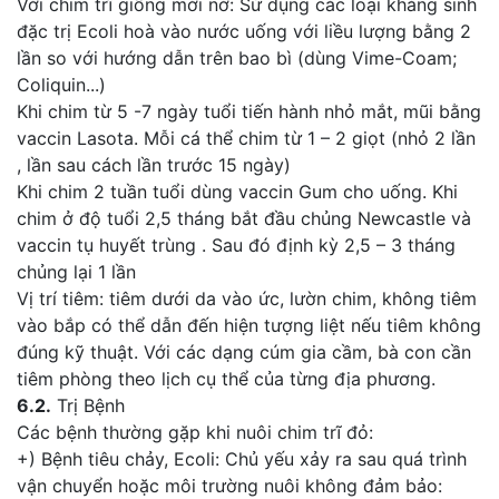
Với chim trĩ giống mới nở: Sử dụng các loại kháng sinh
đặc trị Ecoli hoà vào nước uống với liều lượng bằng 2
lần so với hướng dẫn trên bao bì (dùng Vime-Coam;
Coliquin...)
Khi chim từ 5 -7 ngày tuổi tiến hành nhỏ mắt, mũi bằng
vaccin Lasota. Mỗi cá thể chim từ 1 – 2 giọt (nhỏ 2 lần
, lần sau cách lần trước 15 ngày)
Khi chim 2 tuần tuổi dùng vaccin Gum cho uống. Khi
chim ở độ tuổi 2,5 tháng bắt đầu chủng Newcastle và
vaccin tụ huyết trùng . Sau đó định kỳ 2,5 – 3 tháng
chủng lại 1 lần
Vị trí tiêm: tiêm dưới da vào ức, lườn chim, không tiêm
vào bắp có thể dẫn đến hiện tượng liệt nếu tiêm không
đúng kỹ thuật. Với các dạng cúm gia cầm, bà con cần
tiêm phòng theo lịch cụ thể của từng địa phương.
6.2.
Trị Bệnh
Các bệnh thường gặp khi nuôi chim trĩ đỏ:
+) Bệnh tiêu chảy, Ecoli: Chủ yếu xảy ra sau quá trình
vận chuyển hoặc môi trường nuôi không đảm bảo: