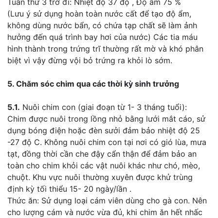
Tuần thứ 3 trở đi: Nhiệt độ 37 độ , Độ ẩm 75 %
(Lưu ý sử dụng hoàn toàn nước cất để tạo độ ẩm,
không dùng nước bẩn, có chứa tạp chất sẽ làm ảnh
hưởng đến quá trình bay hơi của nước) Các tia máu
hình thành trong trứng trĩ thường rất mờ và khó phân
biệt vì vậy đừng vội bỏ trứng ra khỏi lò sớm.
5. Chăm sóc chim qua các thời kỳ sinh trưởng
5.1.
Nuôi chim con (giai đoạn từ 1- 3 tháng tuổi):
Chim được nuôi trong lồng nhỏ bằng lưới mắt cáo, sử
dụng bóng điện hoặc đèn sưởi đảm bảo nhiệt độ 25
-27 độ C. Không nuôi chim con tại nơi có gió lùa, mưa
tạt, đồng thời cần che đậy cẩn thận để đảm bảo an
toàn cho chim khỏi các vật nuôi khác như chó, mèo,
chuột. Khu vực nuôi thường xuyên được khử trùng
định kỳ tối thiểu 15- 20 ngày/lần .
Thức ăn: Sử dụng loại cám viên dùng cho gà con. Nên
cho lượng cám và nước vừa đủ, khi chim ăn hết nhấc