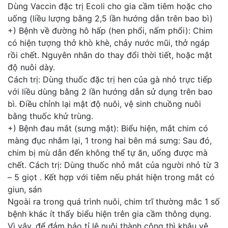
Dùng Vaccin đặc trị Ecoli cho gia cầm tiêm hoặc cho
uống (liều lượng bằng 2,5 lần hướng dẫn trên bao bì)
+) Bệnh về đường hô hấp (hen phổi, nấm phổi): Chim
có hiện tượng thở khò khè, chảy nước mũi, thở ngáp
rồi chết. Nguyên nhân do thay đổi thời tiết, hoặc mật
độ nuôi dày.
Cách trị: Dùng thuốc đặc trị hen của gà nhỏ trực tiếp
với liều dùng bằng 2 lần hướng dẫn sử dụng trên bao
bì. Điều chỉnh lại mật độ nuôi, vệ sinh chuồng nuôi
bằng thuốc khử trùng.
+) Bệnh đau mắt (sưng mặt): Biểu hiện, mắt chim có
màng đục nhắm lại, 1 trong hai bên má sưng: Sau đó,
chim bị mù dẫn đến không thể tự ăn, uống được mà
chết. Cách trị: Dùng thuốc nhỏ mắt của người nhỏ từ 3
– 5 giọt . Kết hợp với tiêm nếu phát hiện trong mắt có
giun, sán
Ngoài ra trong quá trình nuôi, chim trĩ thường mắc 1 số
bệnh khác ít thấy biểu hiện trên gia cầm thông dụng.
Vì vậy, để đảm bảo tỉ lệ nuôi thành công thì khâu vệ