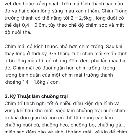
vệt đen hoặc trắng nhạt. Trên má hình thành hai mào
đỏ và hai chỏm lông sừng màu xanh thẫm. Chim Trống
trưởng thành có thể nặng tới 2 – 2,5kg , lông đuôi có
thể đạt 0,4 – 0,6m, tùy theo chế độ chăm sóc và mật
độ nuôi thả.
Chim mái có kích thước nhỏ hơn chim trống. Sau khi
thay lông ở thời kỳ 3-5 tháng tuổi chim mái sẽ ổn định
ở bộ lông màu tối có những đốm đen, pha lẫn màu hạt
dẻ. Chim mái có đuôi ngắn hơn chim trống, trọng
lượng bình quân của một chim mái trưởng thành
khoảng 1,4 – 1,6kg / con.
3. Kỹ Thuật làm chuồng trại
Chim trĩ thích nghi tốt ở nhiều điều kiện địa hình và
vùng khí hậu kho mát. Việc làm chuồng trại nuôi chim
trĩ khá đơn giản bà con có thể tận dụng các khu
chuồng nuôi cũ, chuồng heo, chuồng bò, chuồng gà…
miễn sao đảm bảo vệ sinh, thoáng mát, và kín để chim