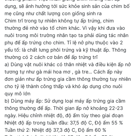
dụng, sẽ ảnh hưởng tới sức khỏe sinh sản của chim bố
mẹ cũng như chất lượng con giống sinh ra
Chim trĩ trong tự nhiên không tự ấp trứng, chim
thường đẻ nhờ vào tổ chim khác. Vì vậy khi đưa vào
nuôi trong môi trường nhân tạo ta phải dùng tác nhân
phụ để ấp trứng cho chim. Tỉ lệ nở phụ thuộc vào 2
yếu tố: là chất lưng phôi trứng và kỹ thuật ấp. Thông
thường có 2 cách cơ bản để ấp trứng trĩ
a) Dùng vật nuôi khác có thân nhiệt và điều kiện ấp nở
tương tự như gà mái hoa mơ , gà tre... Cách ấp này
đơn giản như ấp trứng gia cầm thông thường tuy nhiên
cho tỷ lệ thành công thấp và khó áp dụng cho nuôi
quy mô lớn
b) Dùng máy ấp: Sử dụng loại máy ấp trứng gia cầm
thông thường để ấp. Thời gian ấp nở khoảng 22-23
ngày. Hiệu chỉnh nhiệt độ, độ ẩm tùy theo giai đoạn
Nhiệt độ ấp trong tuần đầu: 37,5 độ C, Độ ẩm 55 %
Tuần thứ 2: Nhiệt độ 37,3 độ C, Độ ẩm 60 %