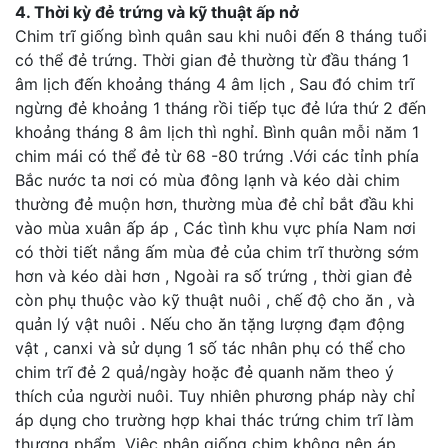
4. Thời kỳ đẻ trứng và kỹ thuật ấp nở
Chim trĩ giống bình quân sau khi nuôi đến 8 tháng tuổi
có thể đẻ trứng. Thời gian đẻ thường từ đầu tháng 1
âm lịch đến khoảng tháng 4 âm lịch , Sau đó chim trĩ
ngừng đẻ khoảng 1 tháng rồi tiếp tục đẻ lứa thứ 2 đến
khoảng tháng 8 âm lịch thì nghỉ. Bình quân mỗi năm 1
chim mái có thể đẻ từ 68 -80 trứng .Với các tỉnh phía
Bắc nước ta nơi có mùa đông lạnh và kéo dài chim
thường đẻ muộn hơn, thường mùa đẻ chỉ bắt đầu khi
vào mùa xuân ấp áp , Các tình khu vực phía Nam nơi
có thời tiết nắng ấm mùa đẻ của chim trĩ thường sớm
hơn và kéo dài hơn , Ngoài ra số trứng , thời gian đẻ
còn phụ thuộc vào kỹ thuật nuôi , chế độ cho ăn , và
quản lý vật nuôi . Nếu cho ăn tặng lượng đạm động
vật , canxi và sử dụng 1 số tác nhân phụ có thể cho
chim trĩ đẻ 2 quả/ngày hoặc đẻ quanh năm theo ý
thích của người nuôi. Tuy nhiên phương pháp này chỉ
áp dụng cho trường hợp khai thác trứng chim trĩ làm
thương phẩm. Việc nhân giống chim không nên áp