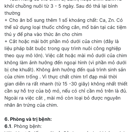
khỏi chuồng nuôi từ 3 - 5 ngày. Sau đó thả lại bình
thường
+ Cho ăn bổ sung thêm 1 số khoáng chất: Ca, Zn. Có
thể sử dụng loại thuốc chống cắn, mổ bán tại các tiệm
thú y để pha vào thức ăn cho chim
+ Cắt hoặc mài bớt phần mỏ dưới của chim (đây là
liệu pháp bắt buộc trong quy trình nuôi công nghiệp
theo quy mô lớn). Việc cắt hoặc mài mỏ dưới của chim
không làm ảnh hưởng đến ngoại hình (vì phần mỏ dưới
bị che khuất). Không ảnh hưởng đến quá trình sinh sản
của chim trống . Vì thực chất chim trĩ đạp mái thời
gian diễn ra rất nhanh (từ 15 -30 giây) không nhất thiết
cần sự hỗ trợ của bộ mỏ, nếu có chỉ cần mỏ trên là đủ.
Ngoài ra việc cắt , mài mỏ còn loại bỏ được nguyên
nhân ăn trứng của chim.
6. Phòng và trị bệnh:
6.1
. Phòng bệnh: