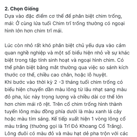
2. Chọn Giống
Dựa vào đặc điểm cơ thể để phân biệt chim trống,
mái: Ở cùng lứa tuổi Chim trĩ trống thường có ngoại
hình lớn hơn chim trĩ mái.
Lúc còn nhỏ rất khó phân biệt chủ yếu dựa vào cảm
quan nghề nghiệp và một số biểu hiện nhỏ về sự khác
biệt trong tập tính sinh hoạt và ngoại hình chim. Có
thể phân biệt bằng mắt thường qua việc so sánh kích
thước cơ thể, chiều cao chân, hoặc lỗ huyệt.
Khi bước vào thời kỳ 2 -3 tháng tuổi chim trống có
biểu hiện chuyển dần màu lông từ lâu nhạt sang màu
đỏ pha, lúc này trọng lượng và chiều dài cơ thể lớn
hơn chim mái rõ rệt. Trên cổ chim trống hình thành
tuyến lông màu đồng phía dưới là màu xanh lá cây
hoặc màu tím sáng. Kế tiếp xuất hiện 1 vòng lông cổ
màu trắng (thường gọi là Trĩ Đỏ Khoang Cổ Trắng).
Lông đuôi có màu đỏ và màu hạt dẻ pha trộn với các