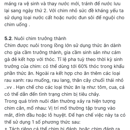
máng ra vệ sinh và thay nước mới, tránh để nước lưu
lại sang ngày thứ 2. Với chim nhỏ sức đề kháng yếu ta
sử dụng loại nước cất hoặc nước đun sôi để nguội cho
chim uống .
5.2
. Nuôi chim trưởng thành
Chim được nuôi trong lồng lớn sử dụng thức ăn dành
cho gia cầm trưởng thành, gia cầm sinh sản như cám
gà đẻ kết hợp với thóc. Tỉ lệ pha tuỳ theo thời kỳ sinh
trưởng của chim: có thể dùng tới 60% thóc trong khẩu
phần thức ăn. Ngoài ra kết hợp cho ăn thêm các loại
rau xanh: rau muống, rau lang, thân cây chuối thái nhỏ
..vv . Hạn chế cho các loại thức ăn lạ như: tôm, cua, cá
có thể dẫn đến tình trạng chim bị tiêu chảy.
Trong quá trình nuôi đàn thường xảy ra hiện tượng
chim cắn, mổ nhau: Vị trí mổ thường tập trung vào
mắt, đỉnh đầu hoặc lỗ huyệt. Để hạn chế việc này ta có
thể sử dụng 1 số phương thức sau:
+ Tách riêng cá thể chim bị đánh, hoặc chim đánh ra